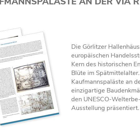
FMANNSPALÄSTE AN DER VIA R
Die Görlitzer Hallenhäu
europäischen Handelsst
Kern des historischen E
Blüte im Spätmittelalter
Kaufmannspaläste an d
einzigartige Baudenkmä
den UNESCO-Welterbe-St
Ausstellung präsentiert.